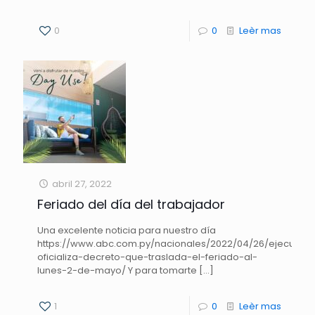
0
0
Leèr mas
abril 27, 2022
Feriado del día del trabajador
Una excelente noticia para nuestro día
https://www.abc.com.py/nacionales/2022/04/26/ejecutivo
oficializa-decreto-que-traslada-el-feriado-al-
lunes-2-de-mayo/ Y para tomarte
[…]
1
0
Leèr mas