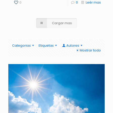
0
0
Leèr mas
Cargar mas
Categorias
Etiquetas
Autores
Mostrar todo