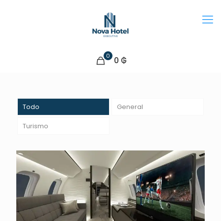
0
0 ₲
Todo
General
Turismo