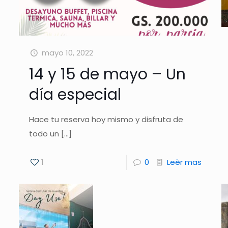
mayo 10, 2022
14 y 15 de mayo – Un
día especial
Hace tu reserva hoy mismo y disfruta de
todo un
[…]
1
0
Leèr mas