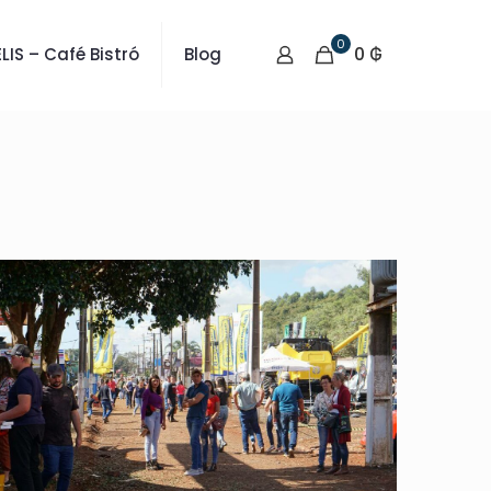
0
0 ₲
LIS – Café Bistró
Blog