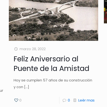
marzo 28, 2022
Feliz Aniversario al
Puente de la Amistad
Hoy se cumplen 57 años de su construcción
y con
[…]
uncian-
0
0
Leèr mas