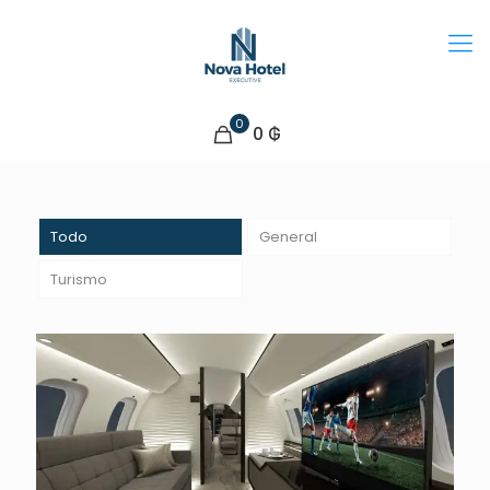
0
0 ₲
Todo
General
Turismo