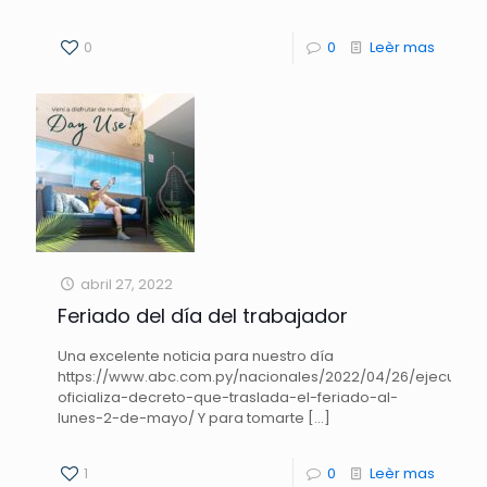
0
0
Leèr mas
abril 27, 2022
Feriado del día del trabajador
Una excelente noticia para nuestro día
https://www.abc.com.py/nacionales/2022/04/26/ejecutivo
oficializa-decreto-que-traslada-el-feriado-al-
lunes-2-de-mayo/ Y para tomarte
[…]
1
0
Leèr mas