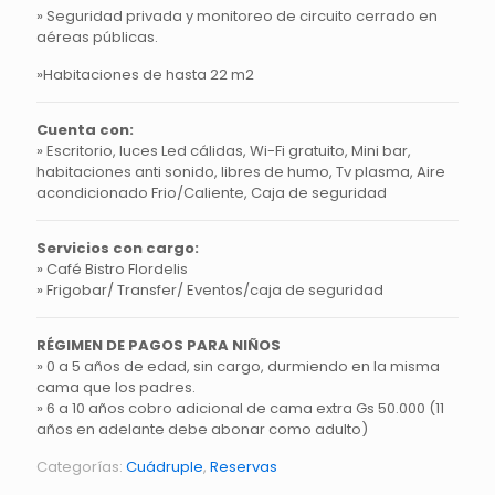
» Seguridad privada y monitoreo de circuito cerrado en
aéreas públicas.
»Habitaciones de hasta 22 m2
Cuenta con:
» Escritorio, luces Led cálidas, Wi-Fi gratuito, Mini bar,
habitaciones anti sonido, libres de humo, Tv plasma, Aire
acondicionado Frio/Caliente, Caja de seguridad
Servicios con cargo:
» Café Bistro Flordelis
» Frigobar/ Transfer/ Eventos/caja de seguridad
RÉGIMEN DE PAGOS PARA NIÑOS
» 0 a 5 años de edad, sin cargo, durmiendo en la misma
cama que los padres.
» 6 a 10 años cobro adicional de cama extra Gs 50.000 (11
años en adelante debe abonar como adulto)
Categorías:
Cuádruple
,
Reservas