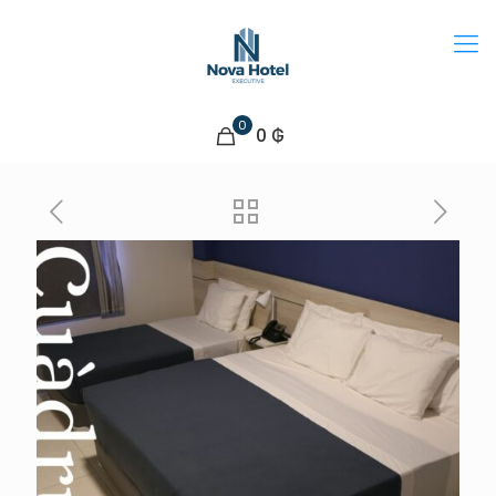
0
0 ₲