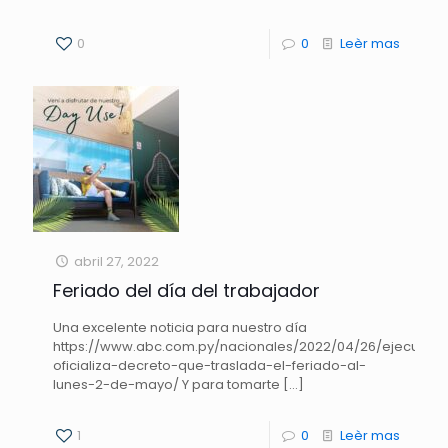
0
0
Leèr mas
abril 27, 2022
Feriado del día del trabajador
Una excelente noticia para nuestro día
https://www.abc.com.py/nacionales/2022/04/26/ejecutivo
oficializa-decreto-que-traslada-el-feriado-al-
lunes-2-de-mayo/ Y para tomarte
[…]
1
0
Leèr mas