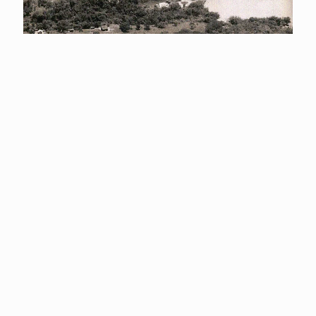
marzo 28, 2022
Feliz Aniversario al Puente de la Amistad
Hoy se cumplen 57 años de su construcción y con
[…]
0
0
Leèr mas