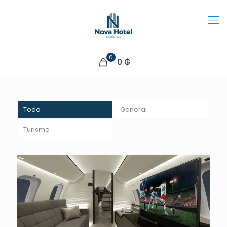
0
0 ₲
Todo
General
Turismo