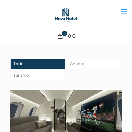
0
0 ₲
Todo
General
Turismo