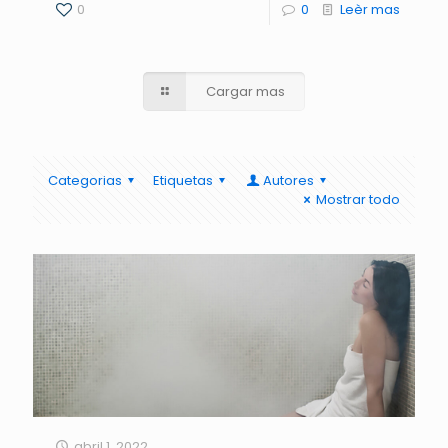
0
0
Leèr mas
Cargar mas
Categorias
Etiquetas
Autores
Mostrar todo
abril 1, 2022