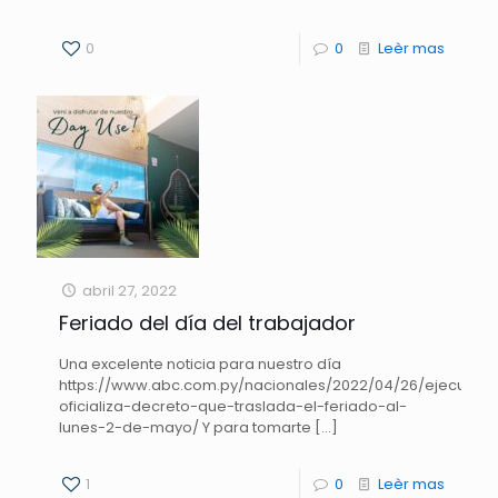
0
0
Leèr mas
abril 27, 2022
Feriado del día del trabajador
Una excelente noticia para nuestro día
https://www.abc.com.py/nacionales/2022/04/26/ejecutivo
oficializa-decreto-que-traslada-el-feriado-al-
lunes-2-de-mayo/ Y para tomarte
[…]
1
0
Leèr mas