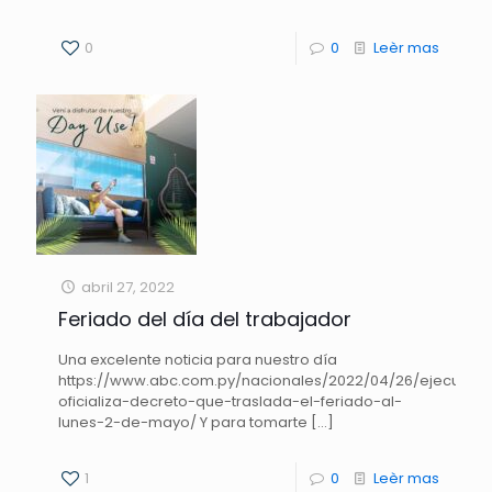
0
0
Leèr mas
abril 27, 2022
Feriado del día del trabajador
Una excelente noticia para nuestro día
https://www.abc.com.py/nacionales/2022/04/26/ejecutivo
oficializa-decreto-que-traslada-el-feriado-al-
lunes-2-de-mayo/ Y para tomarte
[…]
1
0
Leèr mas