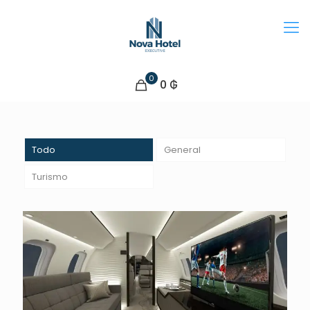
0
0 ₲
Todo
General
Turismo